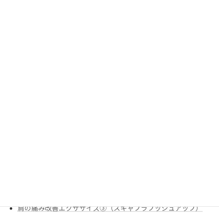
太もも外側のリリース②（フォームローラー）
太もも外側のリリース③（外側区画）
姿勢改善
姿勢改善エクササイズ②（90-90ヒップリフト）
姿勢改善エクササイズ③（ローオブリークローテーション）
姿勢改善エクササイズ➀（ローオブリークサイドリーチ）
栄養
炭水化物のお話
痛みの改善
股関節のストレッチ①（腸腰筋（反回抑制））
肩の痛み改善
肩の痛み改善エクササイズ①（スリップ内旋
肩の痛み改善エクササイズ②（僧帽筋下部①）
肩の痛み改善エクササイズ③（スキャプラプッシュアップ）