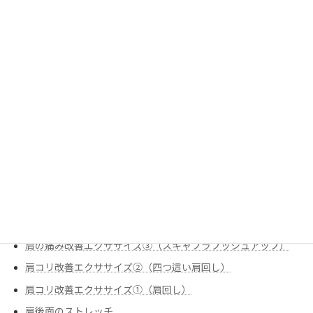
姿勢改善
姿勢改善エクササイズ②（90-90ヒップリフト）
姿勢改善エクササイズ③（ローオブリークローテーション）
姿勢改善エクササイズ➀（ローオブリークサイドリーチ）
栄養
炭水化物のお話
痛みの改善
股関節のストレッチ①（腸腰筋（反回抑制））
肩の痛み改善
肩の痛み改善エクササイズ①（スリップ内旋
肩の痛み改善エクササイズ②（僧帽筋下部①）
肩の痛み改善エクササイズ③（スキャプラプッシュアップ）
肩コリ改善エクササイズ②（四つ這い肩回し）
肩コリ改善エクササイズ➀（肩回し）
肩後面のストレッチ