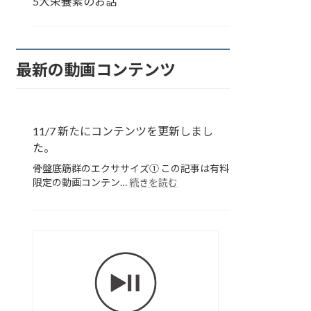
5大栄養素のお話
最新の動画コンテンツ
11/7 新たにコンテンツを更新しまし
た。
骨盤底筋群のエクササイズ➀ この記事は有料
:
限定の動画コンテン…
続きを読む
11/7
新
た
に
胸
コ
部
ン
の
テ
ス
ン
ツ
ト