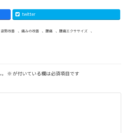
twitter
、
姿勢改善
、
痛みの改善
、
腰痛
、
腰痛エクササイズ
、
ん。
※
が付いている欄は必須項目です