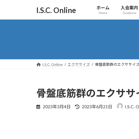
コ
ナ
ホーム
入会案内
I.S.C. Online
ン
ビ
Home
Guidance
テ
ゲ
ン
ー
ツ
シ
へ
ョ
ス
ン
キ
に
ッ
移
I.S.C. Online
エクササイズ
骨盤底筋群のエクササイ
プ
動
骨盤底筋群のエクササ
最
2023年3月4日
2023年6月21日
I.S.C. 
終
更
新
日
時