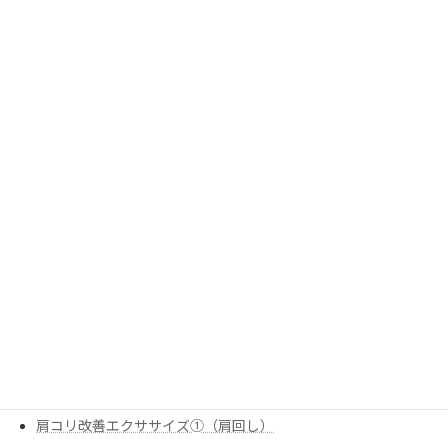
姿勢改善
姿勢改善エクササイズ②（90-90ヒップリフト）
姿勢改善エクササイズ③（ローオブリークローテーション）
姿勢改善エクササイズ➀（ローオブリークサイドリーチ）
栄養
炭水化物のお話
痛みの改善
股関節のストレッチ①（腸腰筋（反回抑制））
肩の痛み改善
肩の痛み改善エクササイズ①（スリップ内旋
肩の痛み改善エクササイズ②（僧帽筋下部①）
肩の痛み改善エクササイズ③（スキャプラプッシュアップ）
肩コリ改善エクササイズ②（四つ這い肩回し）
肩コリ改善エクササイズ➀（肩回し）