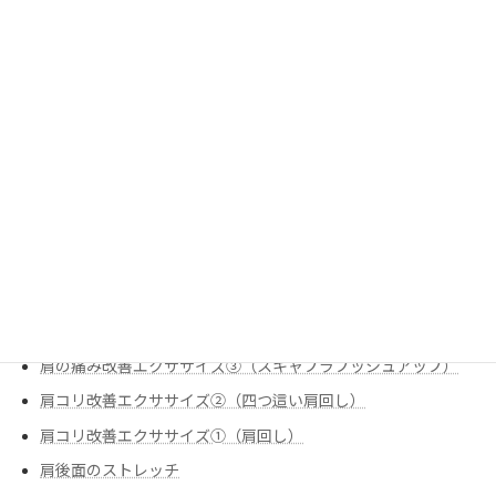
姿勢改善エクササイズ②（90-90ヒップリフト）
姿勢改善エクササイズ③（ローオブリークローテーション）
姿勢改善エクササイズ➀（ローオブリークサイドリーチ）
栄養
炭水化物のお話
痛みの改善
股関節のストレッチ①（腸腰筋（反回抑制））
肩の痛み改善
肩の痛み改善エクササイズ①（スリップ内旋
肩の痛み改善エクササイズ②（僧帽筋下部①）
肩の痛み改善エクササイズ③（スキャプラプッシュアップ）
肩コリ改善エクササイズ②（四つ這い肩回し）
肩コリ改善エクササイズ➀（肩回し）
肩後面のストレッチ