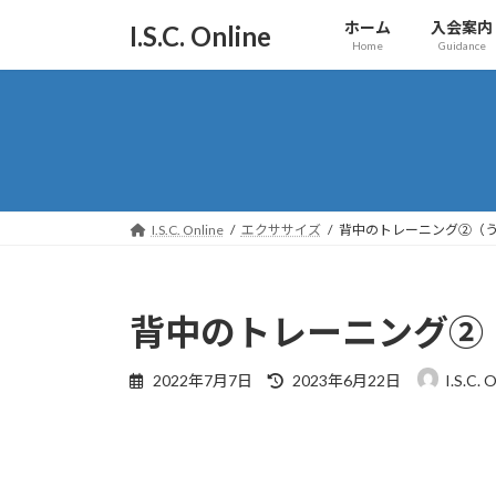
コ
ナ
ホーム
入会案内
I.S.C. Online
ン
ビ
Home
Guidance
テ
ゲ
ン
ー
ツ
シ
へ
ョ
ス
ン
キ
に
ッ
移
I.S.C. Online
エクササイズ
背中のトレーニング②（
プ
動
背中のトレーニング②
最
2022年7月7日
2023年6月22日
I.S.C. 
終
更
新
日
時