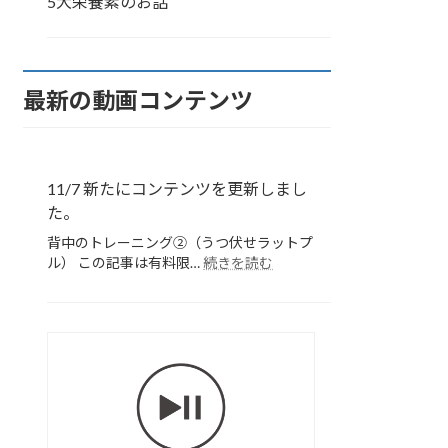
5大栄養素のお話
最新の動画コンテンツ
11/7 新たにコンテンツを更新しまし
た。
背中のトレーニング②（うつ伏せラットプ
:
ル） この記事は有料限…
続きを読む
11/7
新
た
に
胸
コ
部
ン
の
テ
ス
ン
ツ
ト