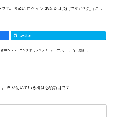
要です。お願い
ログイン
. あなたは会員ですか ?
会員につ
twitter
、
背中のトレーニング②（うつ伏せラットプル）
、
首・肩痛
、
ん。
※
が付いている欄は必須項目です