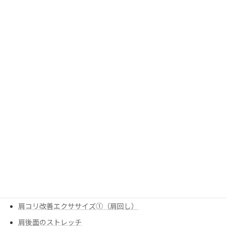
姿勢改善
姿勢改善エクササイズ②（90-90ヒップリフト）
姿勢改善エクササイズ③（ローオブリークローテーション）
姿勢改善エクササイズ➀（ローオブリークサイドリーチ）
栄養
炭水化物のお話
痛みの改善
股関節のストレッチ①（腸腰筋（反回抑制））
肩の痛み改善
肩の痛み改善エクササイズ①（スリップ内旋
肩の痛み改善エクササイズ②（僧帽筋下部①）
肩の痛み改善エクササイズ③（スキャプラプッシュアップ）
肩コリ改善エクササイズ②（四つ這い肩回し）
肩コリ改善エクササイズ➀（肩回し）
肩後面のストレッチ