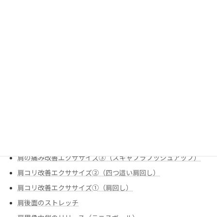
姿勢改善エクササイズ②（90-90ヒップリフト）
姿勢改善エクササイズ③（ローオブリークローテーション）
姿勢改善エクササイズ➀（ローオブリークサイドリーチ）
栄養
炭水化物のお話
痛みの改善
股関節のストレッチ①（腸腰筋（反回抑制））
肩の痛み改善
肩の痛み改善エクササイズ①（スリップ内旋
肩の痛み改善エクササイズ②（僧帽筋下部①）
肩の痛み改善エクササイズ③（スキャプラプッシュアップ）
肩コリ改善エクササイズ②（四つ這い肩回し）
肩コリ改善エクササイズ➀（肩回し）
肩後面のストレッチ