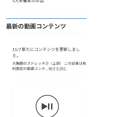
5大栄養素のお話
最新の動画コンテンツ
11/7 新たにコンテンツを更新しまし
た。
大胸筋のストレッチ③（上部） この記事は有
:
料限定の動画コンテ…
続きを読む
11/7
新
た
に
胸
コ
部
ン
の
テ
ス
ン
ツ
ト