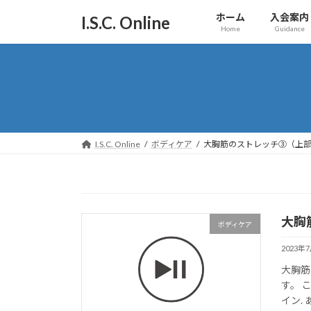
コ
ナ
ホーム
入会案内
I.S.C. Online
ン
ビ
Home
Guidance
テ
ゲ
ン
ー
ツ
シ
へ
ョ
ス
ン
キ
に
ッ
移
I.S.C. Online
ボディケア
大胸筋のストレッチ③（上
プ
動
大胸
ボディケア
2023年
大胸筋
す。 
イン.