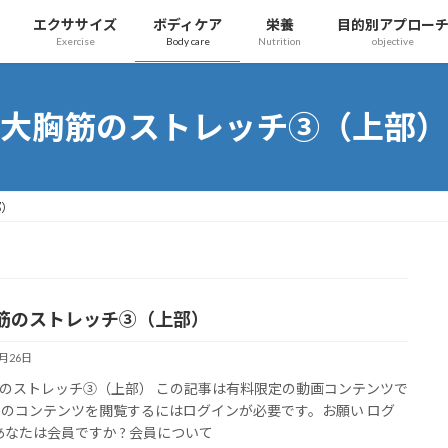
エクササイズ
ボディケア
栄養
目的別アプロー
Exercise
Body care
Nutrition
objective
大胸筋のストレッチ③（上部）
部）
筋のストレッチ③（上部）
7月26日
のストレッチ③（上部） この記事は有料限定の動画コンテンツで
このコンテンツを閲覧するにはログインが必要です。お願い ログ
 あなたは会員ですか ? 会員について