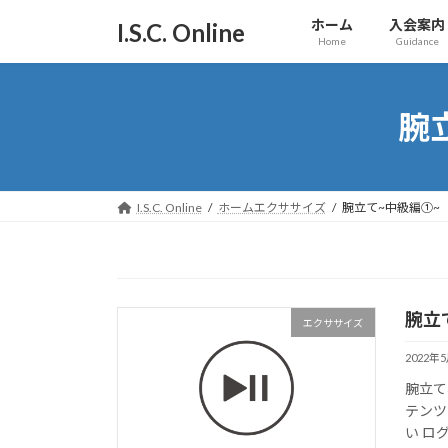
コ
ナ
ホーム
入会案内
I.S.C. Online
ン
ビ
Home
Guidance
テ
ゲ
ン
ー
ツ
シ
腕
へ
ョ
ス
ン
キ
に
ッ
移
I.S.C. Online
ホームエクササイズ
腕立て~中級編➀~
プ
動
腕立
エクササイズ
2022年
腕立て
テンツ
い ロ