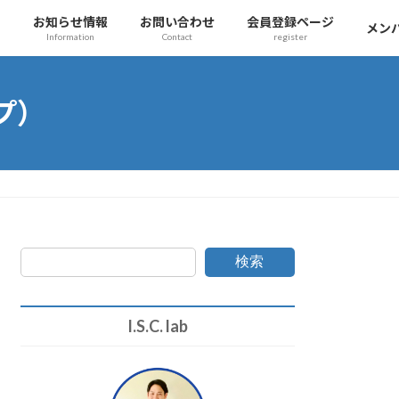
チ
お知らせ情報
お問い合わせ
会員登録ページ
メン
Information
Contact
register
プ）
検索
I.S.C. lab