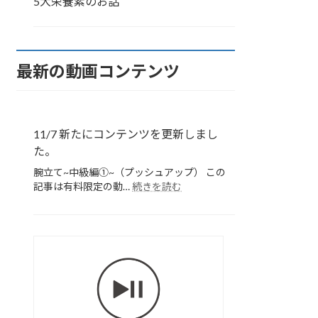
5大栄養素のお話
最新の動画コンテンツ
11/7 新たにコンテンツを更新しまし
た。
腕立て~中級編➀~（プッシュアップ） この
:
記事は有料限定の動…
続きを読む
11/7
新
た
に
胸
コ
部
ン
の
テ
ス
ン
ツ
ト