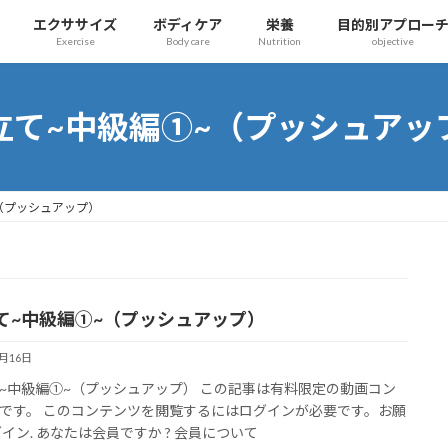
エクササイズ
ボディケア
栄養
目的別アプロー
Exercise
Body care
Nutrition
objective
立て~中級編➀~（プッシュアッ
（プッシュアップ）
て~中級編➀~（プッシュアップ）
5月16日
~中級編➀~（プッシュアップ） この記事は有料限定の動画コン
です。 このコンテンツを閲覧するにはログインが必要です。お願
グイン. あなたは会員ですか ? 会員について