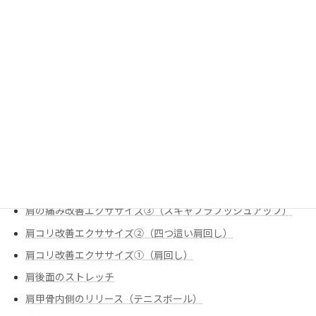
姿勢改善エクササイズ③（ローオブリークローテーション）
姿勢改善エクササイズ➀（ローオブリークサイドリーチ）
栄養
炭水化物のお話
痛みの改善
股関節のストレッチ①（腸腰筋（反回抑制））
肩の痛み改善
肩の痛み改善エクササイズ①（スリップ内旋
肩の痛み改善エクササイズ②（僧帽筋下部①）
肩の痛み改善エクササイズ③（スキャプラプッシュアップ）
肩コリ改善エクササイズ②（四つ這い肩回し）
肩コリ改善エクササイズ➀（肩回し）
肩後面のストレッチ
肩甲骨内側のリリース（テニスボール）